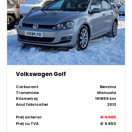
Volkswagen Golf
Carburant
Benzina
Transmisie
Manuala
Kilometraj
191859 km
Anul fabricatiei
2013
Preț anterior
€ 9.985
Preț cu TVA
€ 9.850