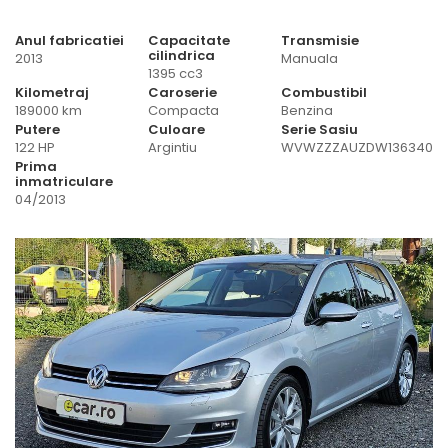
Anul fabricatiei
Capacitate
Transmisie
cilindrica
2013
Manuala
1395 cc3
Kilometraj
Caroserie
Combustibil
189000 km
Compacta
Benzina
Putere
Culoare
Serie Sasiu
122 HP
Argintiu
WVWZZZAUZDW136340
Prima
inmatriculare
04/2013