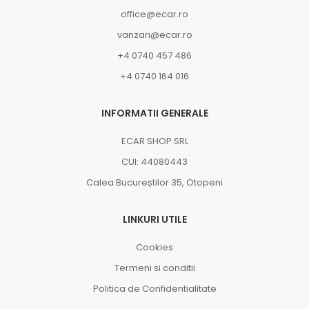
office@ecar.ro
vanzari@ecar.ro
+4 0740 457 486
+4 0740 164 016
INFORMATII GENERALE
ECAR SHOP SRL
CUI: 44080443
Calea Bucureștilor 35, Otopeni
LINKURI UTILE
Cookies
Termeni si conditii
Politica de Confidentialitate