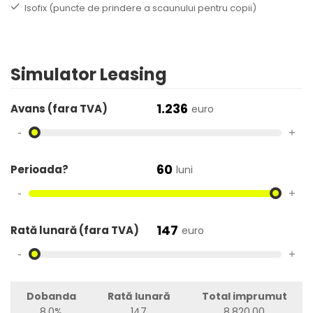
Isofix (puncte de prindere a scaunului pentru copii)
Simulator Leasing
1.236
Avans (fara TVA)
euro
-
+
60
Perioada?
luni
-
+
147
Rată lunară (fara TVA)
euro
-
+
Dobanda
Rată lunară
Total imprumut
8.0%
147
8.820,00