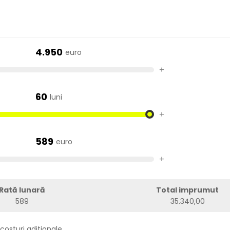
4.950
euro
+
60
luni
+
589
euro
+
Rată lunară
Total imprumut
589
35.340,00
costuri aditionale.