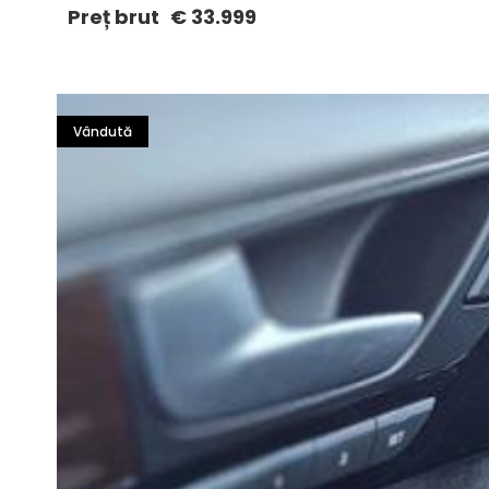
Preț brut
€ 33.999
Vândută