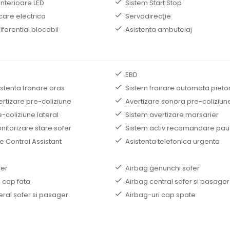
interioare LED
Sistem Start Stop
care electrica
Servodirecţie
iferential blocabil
Asistenta ambuteiaj
EBD
istenta franare oras
Sistem franare automata pieto
ertizare pre-coliziune
Avertizare sonora pre-coliziun
-coliziune lateral
Sistem avertizare marsarier
nitorizare stare sofer
Sistem activ recomandare pau
e Control Assistant
Asistenta telefonica urgenta
fer
Airbag genunchi sofer
 cap fata
Airbag central sofer si pasager
eral șofer si pasager
Airbag-uri cap spate