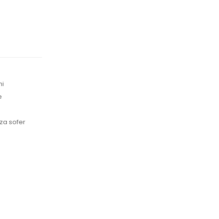
ni
e
za sofer