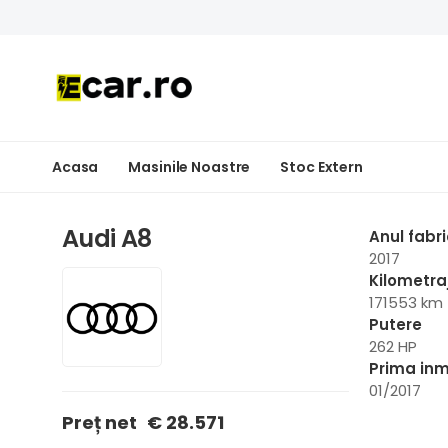
Acasa
Masinile Noastre
Stoc Extern
Audi A8
Anul fabri
2017
Kilometra
171553 km
Putere
262 HP
Prima inm
01/2017
Preț net
€ 28.571