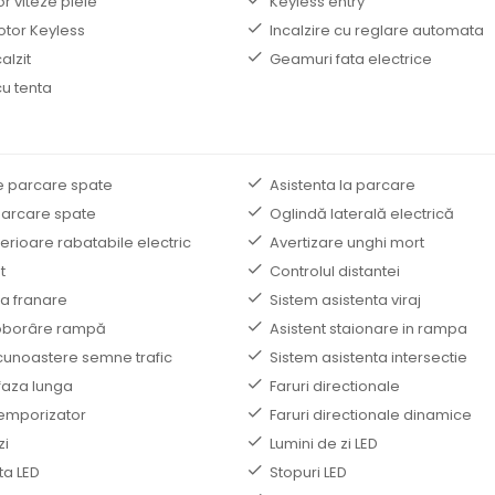
r viteze piele
Keyless entry
otor Keyless
Incalzire cu reglare automata
alzit
Geamuri fata electrice
u tenta
e parcare spate
Asistenta la parcare
arcare spate
Oglindă laterală electrică
terioare rabatabile electric
Avertizare unghi mort
t
Controlul distantei
la franare
Sistem asistenta viraj
coborâre rampă
Asistent staionare in rampa
cunoastere semne trafic
Sistem asistenta intersectie
faza lunga
Faruri directionale
temporizator
Faruri directionale dinamice
zi
Lumini de zi LED
ta LED
Stopuri LED