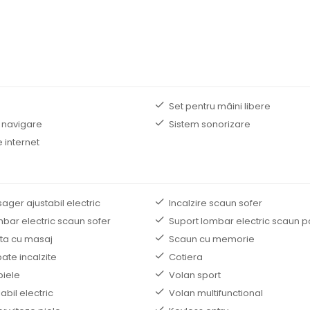
B
Set pentru mâini libere
 navigare
Sistem sonorizare
 internet
ger ajustabil electric
Incalzire scaun sofer
mbar electric scaun sofer
Suport lombar electric scaun 
ta cu masaj
Scaun cu memorie
ate incalzite
Cotiera
piele
Volan sport
abil electric
Volan multifunctional