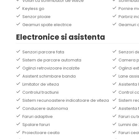
Volan cu schimbator de viteze
Schimbato
Keyless go
Pornire m
Senzor ploaie
Parbriz inc
Geamuri spate electrice
Geamuri c
Electronice si asistenta
Senzori parcare fata
Senzori d
Sistem de parcare automata
Camera p
Oglinzi retrovizoare incalzite
Oglinzi ex
Asistent schimbare banda
Lane assis
Limitator de viteza
Asistenta 
Controlul tractiunii
Control 
Sistem recunoastere indicatoare de viteza
Sistem re
Conducere autonoma
Asistenta 
Faruri adaptive
Faruri cu 
Spalare faruri
Lumini de 
Proiectoare ceata
Faruri cea