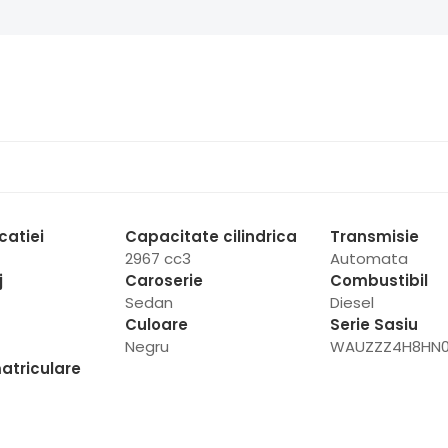
catiei
Capacitate cilindrica
Transmisie
2967 cc3
Automata
j
Caroserie
Combustibil
Sedan
Diesel
Culoare
Serie Sasiu
Negru
WAUZZZ4H8HN0
atriculare