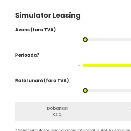
Simulator Leasing
Avans (fara TVA)
-
Perioada?
-
Rată lunară (fara TVA)
-
Dobanda
8.0%
*Acest simulator are caracter informativ. Pot exista alte 