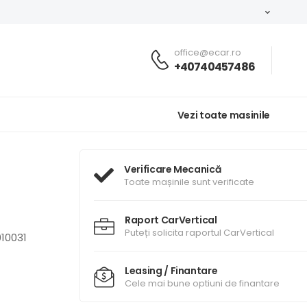
office@ecar.ro
+40740457486
Vezi toate masinile
Verificare Mecanică
Toate mașinile sunt verificate
Raport CarVertical
Puteți solicita raportul CarVertical
10031
Leasing / Finantare
Cele mai bune optiuni de finantare