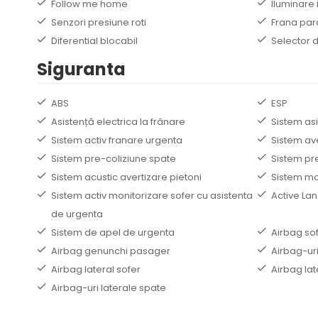
Follow me home
Iluminare 
Senzori presiune roti
Frana par
Diferential blocabil
Selector d
Siguranta
ABS
ESP
Asistență electrica la frânare
Sistem as
Sistem activ franare urgenta
Sistem av
Sistem pre-coliziune spate
Sistem pre
Sistem acustic avertizare pietoni
Sistem mo
Sistem activ monitorizare sofer cu asistenta
Active Lan
de urgenta
Sistem de apel de urgenta
Airbag so
Airbag genunchi pasager
Airbag-uri
Airbag lateral sofer
Airbag lat
Airbag-uri laterale spate