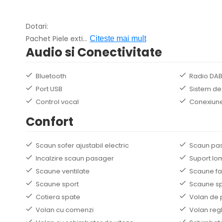
Dotari:
Pachet Piele exti
...
Citeste mai mult
Audio si Conectivitate
Bluetooth
Radio DA
Port USB
Sistem de
Control vocal
Conexiune
Confort
Scaun sofer ajustabil electric
Scaun pasa
Incalzire scaun pasager
Suport lo
Scaune ventilate
Scaune fa
Scaune sport
Scaune sp
Cotiera spate
Volan de 
Volan cu comenzi
Volan regl