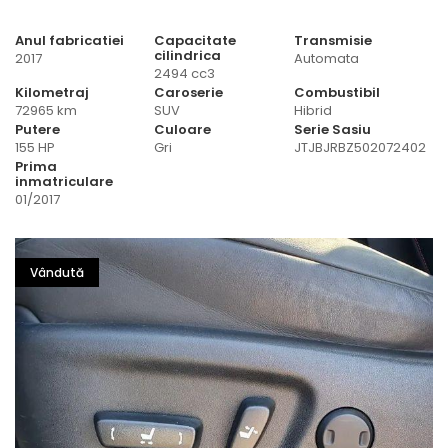
Anul fabricatiei
Capacitate
Transmisie
cilindrica
2017
Automata
2494 cc3
Kilometraj
Caroserie
Combustibil
72965 km
SUV
Hibrid
Putere
Culoare
Serie Sasiu
155 HP
Gri
JTJBJRBZ502072402
Prima
inmatriculare
01/2017
Vândută