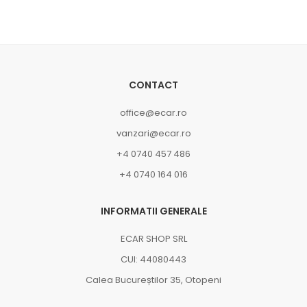
CONTACT
office@ecar.ro
vanzari@ecar.ro
+4 0740 457 486
+4 0740 164 016
INFORMATII GENERALE
ECAR SHOP SRL
CUI: 44080443
Calea Bucureștilor 35, Otopeni