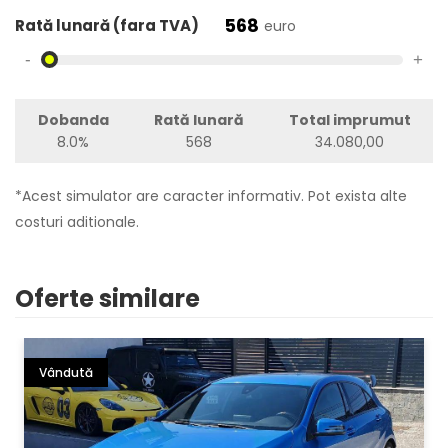
568
Rată lunară (fara TVA)
euro
-
+
Dobanda
Rată lunară
Total imprumut
8.0%
568
34.080,00
*Acest simulator are caracter informativ. Pot exista alte
costuri aditionale.
Oferte similare
Vândută