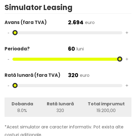
Simulator Leasing
2.694
Avans (fara TVA)
euro
-
+
60
Perioada?
luni
-
+
320
Rată lunară (fara TVA)
euro
-
+
Dobanda
Rată lunară
Total imprumut
8.0%
320
19.200,00
*Acest simulator are caracter informativ. Pot exista alte
costuri aditionale.