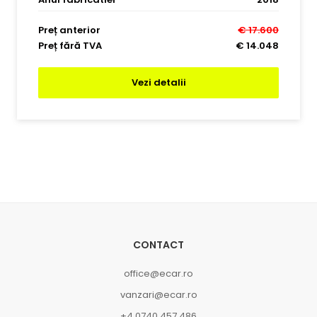
Preț anterior
€ 17.600
Preț fără TVA
€ 14.048
Vezi detalii
CONTACT
office@ecar.ro
vanzari@ecar.ro
+4 0740 457 486