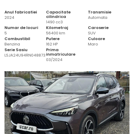
Anul fabricatiei
Capacitate
Transmisie
cilindrica
2024
Automata
1490 cc3
Numar de locuri
Kilometraj
Caroserie
5
56400 km
SUV
Combustibil
Putere
Culoare
Benzina
162 HP
Maro
Serie Sasiu
Prima
inmatriculare
LSJA24U94RN048873
03/2024