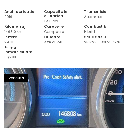
Anul fabricatiei
Capacitate
Transmisie
cilindrica
2016
Automata
1798 cc3
Kilometraj
Caroserie
Combustibil
146810 km
Compacta
Hibrid
Putere
Culoare
Serie Sasiu
99 HP
Alte culori
SB1ZS3JE30E257576
Prima
inmatriculare
01/2016
Vândută