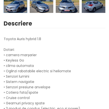
Descriere
Toyota Auris hybrid 1.8
Dotari:
• camera marșarier
• Keyless Go
• clima automata
• Oglinzi rabatabile electric si heliomate
• Senzori lumini
• Sistem navigatie
• Senzori presiune anvelope
• Cotiera fata/spate
• Cruise control
• Geamuri privacy spate
• 3 moduri de condus (electric, eco si power)