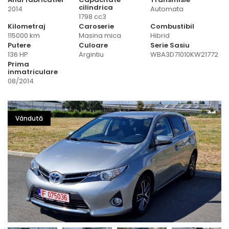
cilindrica
2014
Automata
1798 cc3
Kilometraj
Caroserie
Combustibil
115000 km
Masina mica
Hibrid
Putere
Culoare
Serie Sasiu
136 HP
Argintiu
WBA3D71010KW21772
Prima
inmatriculare
08/2014
Vândută