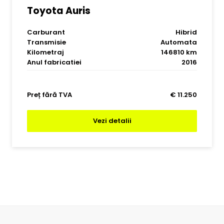
Toyota Auris
Carburant
Hibrid
Transmisie
Automata
Kilometraj
146810 km
Anul fabricatiei
2016
Preț fără TVA
€ 11.250
Vezi detalii