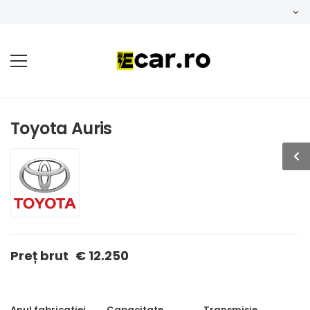
Toyota Auris
Preț brut
€ 12.250
Anul fabricatiei
Capacitate
Transmisie