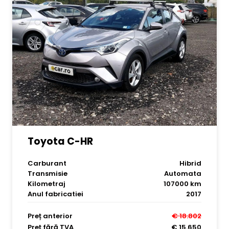
Toyota C-HR
Carburant
Hibrid
Transmisie
Automata
Kilometraj
107000 km
Anul fabricatiei
2017
Preț anterior
€ 18.802
Preț fără TVA
€ 15.650