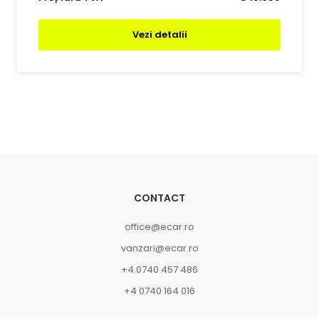
Vezi detalii
CONTACT
office@ecar.ro
vanzari@ecar.ro
+4 0740 457 486
+4 0740 164 016