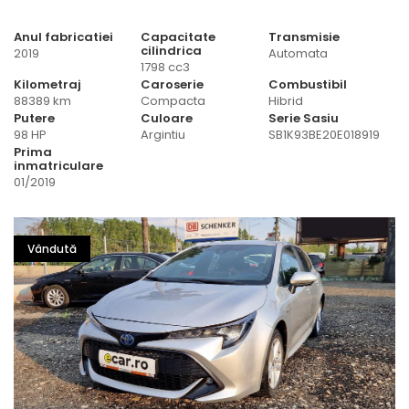
Anul fabricatiei
Capacitate
Transmisie
cilindrica
2019
Automata
1798 cc3
Kilometraj
Caroserie
Combustibil
88389 km
Compacta
Hibrid
Putere
Culoare
Serie Sasiu
98 HP
Argintiu
SB1K93BE20E018919
Prima
inmatriculare
01/2019
Vândută