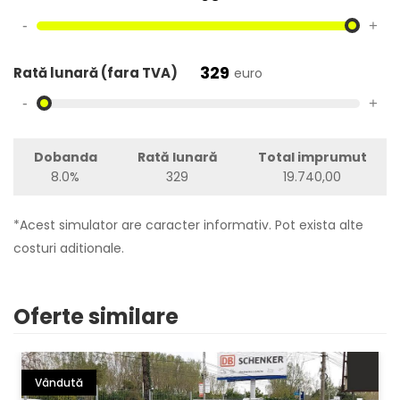
-
+
329
Rată lunară (fara TVA)
euro
-
+
Dobanda
Rată lunară
Total imprumut
8.0%
329
19.740,00
*Acest simulator are caracter informativ. Pot exista alte
costuri aditionale.
Oferte similare
Vândută