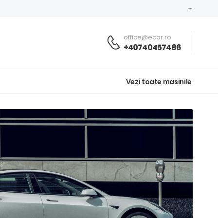
office@ecar.ro
+40740457486
Vezi toate masinile