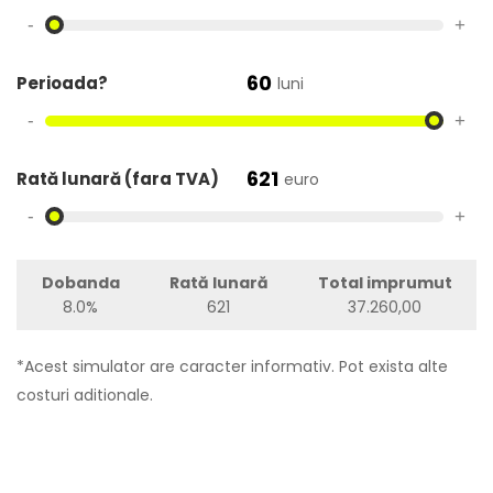
-
+
60
Perioada?
luni
-
+
621
Rată lunară (fara TVA)
euro
-
+
Dobanda
Rată lunară
Total imprumut
8.0%
621
37.260,00
*Acest simulator are caracter informativ. Pot exista alte
costuri aditionale.