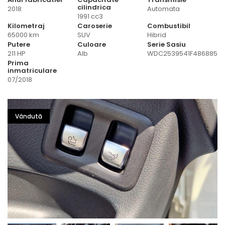
cilindrica
2018
Automata
1991 cc3
Kilometraj
Caroserie
Combustibil
65000 km
SUV
Hibrid
Putere
Culoare
Serie Sasiu
211 HP
Alb
WDC2539541F486885
Prima
inmatriculare
07/2018
Vândută