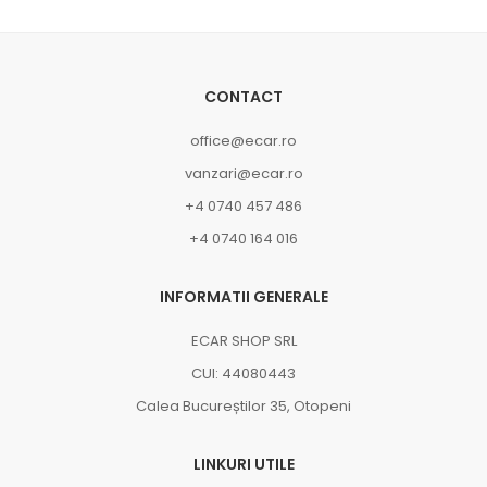
CONTACT
office@ecar.ro
vanzari@ecar.ro
+4 0740 457 486
+4 0740 164 016
INFORMATII GENERALE
ECAR SHOP SRL
CUI: 44080443
Calea Bucureștilor 35, Otopeni
LINKURI UTILE