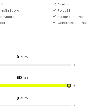
uto
Bluetooth
 mâini libere
Port USB
 navigare
Sistem sonorizare
ocal
Conexiune internet
0
euro
+
60
luni
+
0
euro