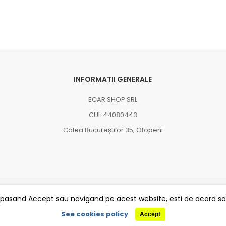
INFORMATII GENERALE
ECAR SHOP SRL
CUI: 44080443
Calea Bucureștilor 35, Otopeni
Partener
Apasand Accept sau navigand pe acest website, esti de acord sa p
See cookies policy
Accept
©2021 ecar.ro