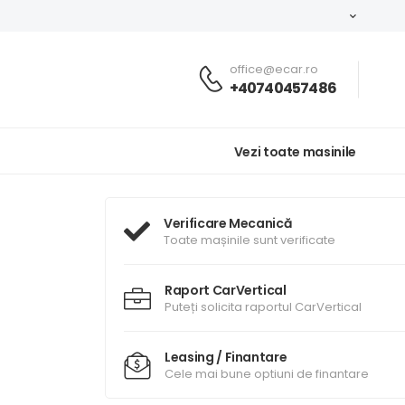
office@ecar.ro
+40740457486
Vezi toate masinile
Verificare Mecanică
Toate mașinile sunt verificate
Raport CarVertical
Puteți solicita raportul CarVertical
Leasing / Finantare
Cele mai bune optiuni de finantare