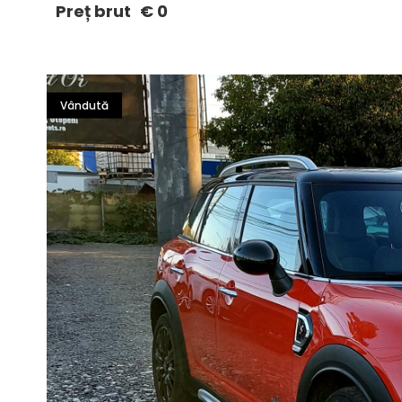
Preț brut
€ 0
Vândută