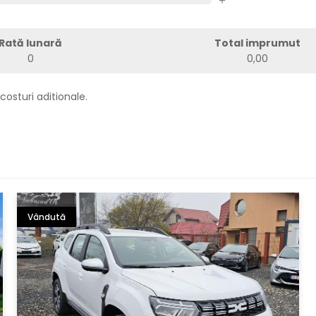
+
Rată lunară
Total imprumut
0
0,00
costuri aditionale.
Vândută