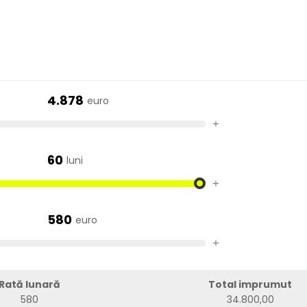
4.878
euro
+
60
luni
+
580
euro
+
Rată lunară
Total imprumut
580
34.800,00