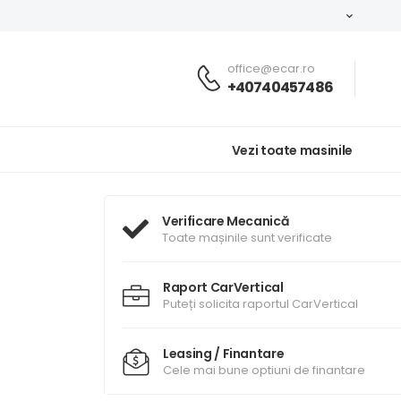
office@ecar.ro
+40740457486
Vezi toate masinile
Verificare Mecanică
Toate mașinile sunt verificate
Raport CarVertical
Puteți solicita raportul CarVertical
Leasing / Finantare
Cele mai bune optiuni de finantare