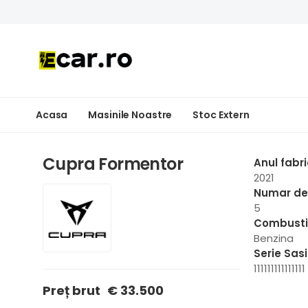
Acasa
Masinile Noastre
Stoc Extern
Cupra Formentor
Anul fabri
2021
Numar de 
5
Combusti
Benzina
Serie Sas
111111111111111
Preț brut
€ 33.500