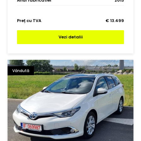
Anul fabricatiei
2013
Preț cu TVA
€ 13.499
Vezi detalii
Vândută