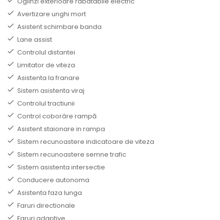
Oglinzi exterioare rabatabile electric
Avertizare unghi mort
Asistent schimbare banda
Lane assist
Controlul distantei
Limitator de viteza
Asistenta la franare
Sistem asistenta viraj
Controlul tractiunii
Control coborâre rampă
Asistent staionare in rampa
Sistem recunoastere indicatoare de viteza
Sistem recunoastere semne trafic
Sistem asistenta intersectie
Conducere autonoma
Asistenta faza lunga
Faruri directionale
Faruri adaptive