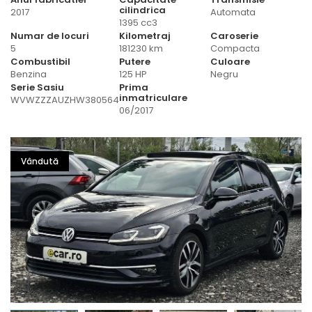
cilindrica
2017
Automata
1395 cc3
Numar de locuri
Kilometraj
Caroserie
5
181230 km
Compacta
Combustibil
Putere
Culoare
Benzina
125 HP
Negru
Serie Sasiu
Prima
inmatriculare
WVWZZZAUZHW380564
06/2017
Vândută