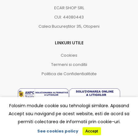
ECAR SHOP SRL
CUI: 44080443
Calea Bucureștilor 35, Otopeni
LINKURI UTILE
Cookies
Termeni si conditii
Politica de Confidentialitate
Folosim module cookie sau tehnologii similare. Apasand
Accept sau navigand pe acest website, esti de acord sa
Partener
permiti colectarea de informatii prin cookie-uri.
See cookies policy
Accept
©2021 ecar.ro