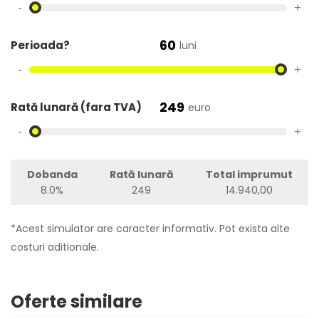
-
+
60
Perioada?
luni
-
+
249
Rată lunară (fara TVA)
euro
-
+
Dobanda
Rată lunară
Total imprumut
8.0%
249
14.940,00
*Acest simulator are caracter informativ. Pot exista alte
costuri aditionale.
Oferte similare