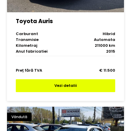
Toyota Auris
Carburant
Hibrid
Transmisie
Automata
Kilometraj
211000 km
Anul fabricatiei
2015
Preț fără TVA
€ 11.500
Vezi detalii
Vândută