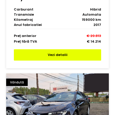
Carburant
Hibrid
Transmisie
Automata
Kilometraj
159000 km
Anul fabricatiei
2017
Preț anterior
€ 20.813
Preț fără TVA
€ 14.214
Vezi detalii
Vândută