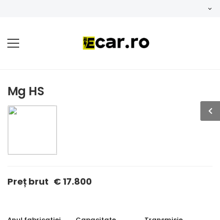
Mg HS
Preț brut
€ 17.800
Anul fabricatiei
Capacitate
Transmisie