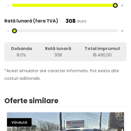
-
+
308
Rată lunară (fara TVA)
euro
-
+
Dobanda
Rată lunară
Total imprumut
8.0%
308
18.480,00
*Acest simulator are caracter informativ. Pot exista alte
costuri aditionale.
Oferte similare
Vândută