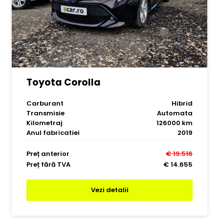
Toyota Corolla
Carburant
Hibrid
Transmisie
Automata
Kilometraj
126000 km
Anul fabricatiei
2019
Preț anterior
€ 19.516
Preț fără TVA
€ 14.655
Vezi detalii