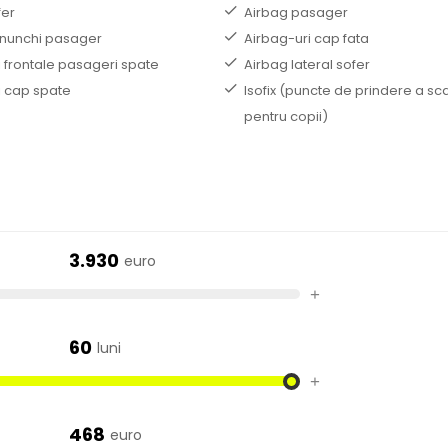
fer
Airbag pasager
nunchi pasager
Airbag-uri cap fata
i frontale pasageri spate
Airbag lateral sofer
i cap spate
Isofix (puncte de prindere a sc
pentru copii)
3.930
euro
+
60
luni
+
468
euro