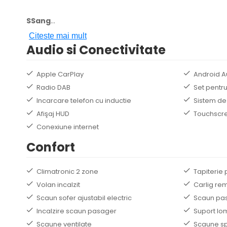
SSang
...
Citeste mai mult
Audio si Conectivitate
Apple CarPlay
Android A
Radio DAB
Set pentru
Incarcare telefon cu inductie
Sistem de
Afişaj HUD
Touchscr
Conexiune internet
Confort
Climatronic 2 zone
Tapiterie 
Volan incalzit
Carlig re
Scaun sofer ajustabil electric
Scaun pasa
Incalzire scaun pasager
Suport lo
Scaune ventilate
Scaune sp