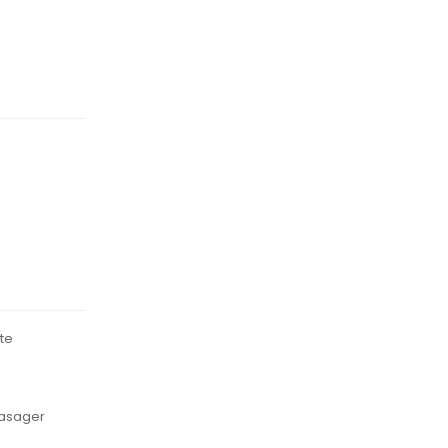
te
pasager