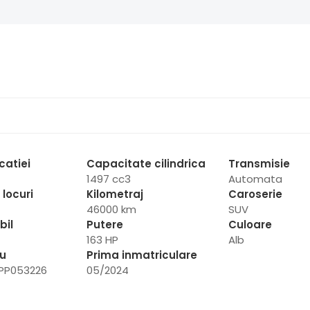
catiei
Capacitate cilindrica
Transmisie
1497 cc3
Automata
locuri
Kilometraj
Caroserie
46000 km
SUV
bil
Putere
Culoare
163 HP
Alb
iu
Prima inmatriculare
PP053226
05/2024