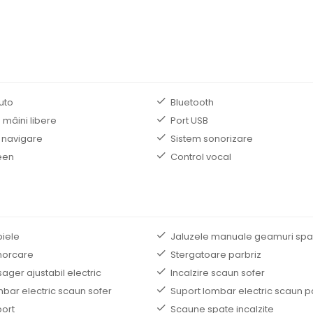
uto
Bluetooth
 mâini libere
Port USB
 navigare
Sistem sonorizare
een
Control vocal
piele
Jaluzele manuale geamuri spa
morcare
Stergatoare parbriz
ger ajustabil electric
Incalzire scaun sofer
mbar electric scaun sofer
Suport lombar electric scaun 
ort
Scaune spate incalzite