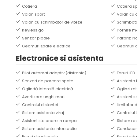
Cotiera
Cotiera s
Volan sport
Volan cu 
Volan cu schimbator de viteze
Schimbato
Keyless go
Pornire m
Senzor ploaie
Parbriz inc
Geamuri spate electrice
Geamuri c
Electronice si asistenta
Pilot automat adaptiv (distronic)
Faruri LED
Senzori de parcare spate
Asistenta 
Oglindă laterală electrică
Oglinzi re
Avertizare unghi mort
Asistent 
Controlul distantei
Limitator 
Sistem asistenta viraj
Controlul t
Asistent staionare in rampa
Sistem re
Sistem asistenta intersectie
Conducer
Faruri directionale
Faruri ada