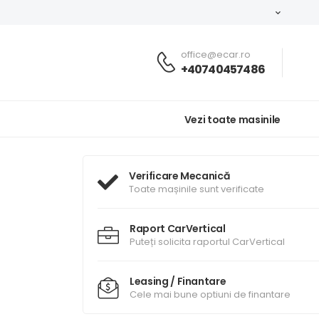
office@ecar.ro
+40740457486
Vezi toate masinile
Verificare Mecanică
Toate mașinile sunt verificate
Raport CarVertical
Puteți solicita raportul CarVertical
Leasing / Finantare
Cele mai bune optiuni de finantare