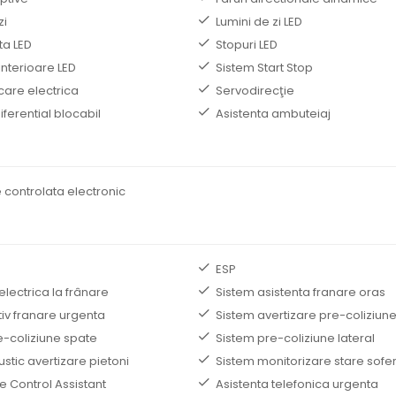
zi
Lumini de zi LED
ta LED
Stopuri LED
interioare LED
Sistem Start Stop
care electrica
Servodirecţie
iferential blocabil
Asistenta ambuteiaj
 controlata electronic
ESP
electrica la frânare
Sistem asistenta franare oras
tiv franare urgenta
Sistem avertizare pre-coliziun
e-coliziune spate
Sistem pre-coliziune lateral
stic avertizare pietoni
Sistem monitorizare stare sofe
e Control Assistant
Asistenta telefonica urgenta