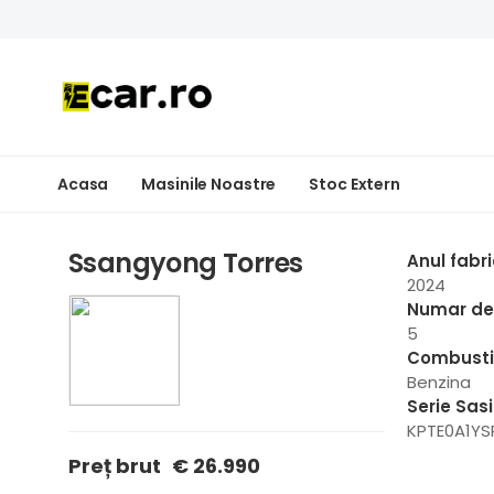
Acasa
Masinile Noastre
Stoc Extern
Ssangyong Torres
Anul fabri
2024
Numar de 
5
Combusti
Benzina
Serie Sas
KPTE0A1YS
Preț brut
€ 26.990