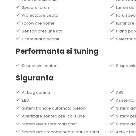
Spalare faruri
Lumini de 
Proiectoare ceata
Faruri cea
Follow me home
Iluminare 
Senzori presiune roti
Frana par
Diferential blocabil
Selector d
Performanta si tuning
Suspensie confort
Suspensie
Siguranta
Airbag cortina
ABS
EBD
Asistență 
Sistem franare automata pietoni
Sistem ac
Avertizare sonora pre-coliziune
Sistem pr
Sistem avertizare marsarier
Sistem acu
Sistem activ recomandare pauza sofer
Active Lan