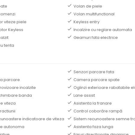
pate
Volan de piele
comenzi
Volan multifunctional
r viteze piele
Keyless entry
otor Keyless
Incalzire cu reglare automata
alzit
Geamuri fata electrice
u tenta
Senzori parcare fata
la parcare
Camera parcare spate
trovizoare incalzite
Oglinzi exterioare rabatabile el
schimbare banda
Lane assist
de viteza
Asistenta la franare
ractiunii
Control coborâre rampă
cunoastere indicatoare de viteza
Sistem recunoastere semne tra
e autonoma
Asistenta faza lunga
ptive
Faruri directionale dinamice