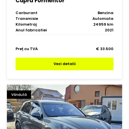
Cupra Formentor
Carburant
Benzina
Transmisie
Automata
Kilometraj
24959 km
Anul fabricatiei
2021
Preț cu TVA
€ 33.500
Vezi detalii
Vândută