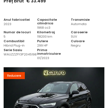
Preț brut
€ 33.499
Anul fabricatiei
Capacitate
Transmisie
cilindrica
2023
Automata
1968 cc3
Numar de locuri
Kilometraj
Caroserie
5
118200 km
SUV
Combustibil
Putere
Culoare
Hibrid Plug-in
299 HP
Negru
Serie Sasiu
Prima
inmatriculare
WAUZZZFY3P2045198
01/2023
Reducere