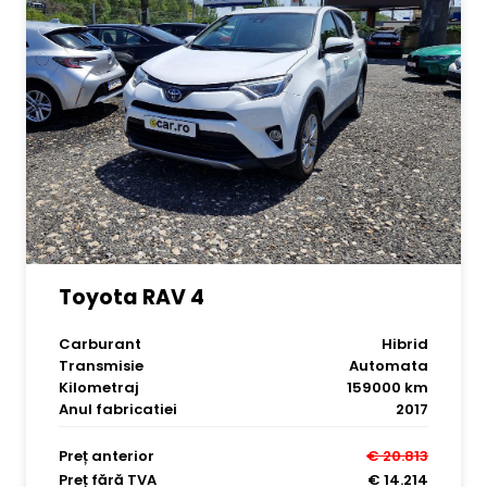
Toyota RAV 4
Carburant
Hibrid
Transmisie
Automata
Kilometraj
159000 km
Anul fabricatiei
2017
Preț anterior
€ 20.813
Preț fără TVA
€ 14.214