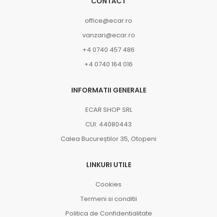
CONTACT
office@ecar.ro
vanzari@ecar.ro
+4 0740 457 486
+4 0740 164 016
INFORMATII GENERALE
ECAR SHOP SRL
CUI: 44080443
Calea Bucureștilor 35, Otopeni
LINKURI UTILE
Cookies
Termeni si conditii
Politica de Confidentialitate