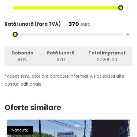
-
+
370
Rată lunară (fara TVA)
euro
-
+
Dobanda
Rată lunară
Total imprumut
8.0%
370
22.200,00
*Acest simulator are caracter informativ. Pot exista alte
costuri aditionale.
Oferte similare
Vândută