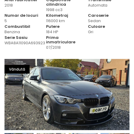
cilindrica
2018
Automata
1998 cc3
Numar de locuri
Kilometraj
Caroserie
5
116000 km
Sedan
Combustibil
Putere
Culoare
Benzina
184 HP
Gri
Serie Sasiu
Prima
inmatriculare
WBA8A11090A693923
07/2018
Vândută