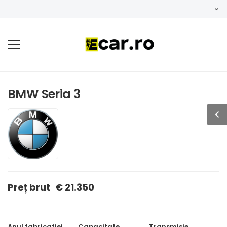
BMW Seria 3
Preț brut
€ 21.350
Anul fabricatiei
Capacitate
Transmisie