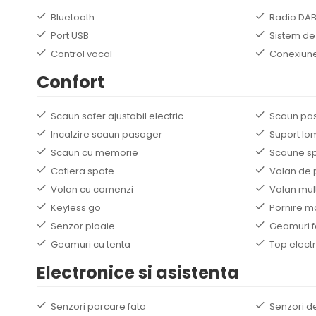
Bluetooth
Radio DA
Port USB
Sistem de
Control vocal
Conexiune
Confort
Scaun sofer ajustabil electric
Scaun pasa
Incalzire scaun pasager
Suport lo
Scaun cu memorie
Scaune sp
Cotiera spate
Volan de 
Volan cu comenzi
Volan mult
Keyless go
Pornire m
Senzor ploaie
Geamuri f
Geamuri cu tenta
Top electr
Electronice si asistenta
Senzori parcare fata
Senzori d