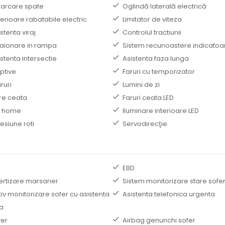
arcare spate
Oglindă laterală electrică
terioare rabatabile electric
Limitator de viteza
stenta viraj
Controlul tractiunii
staionare in rampa
Sistem recunoastere indicatoa
stenta intersectie
Asistenta faza lunga
ptive
Faruri cu temporizator
ruri
Lumini de zi
re ceata
Faruri ceata LED
e home
Iluminare interioare LED
esiune roti
Servodirecţie
EBD
ertizare marsarier
Sistem monitorizare stare sofe
iv monitorizare sofer cu asistenta
Asistenta telefonica urgenta
a
fer
Airbag genunchi sofer