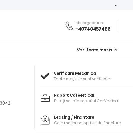
office@ecar.ro
+40740457486
Vezi toate masinile
Verificare Mecanică
Toate mașinile sunt verificate
Raport CarVertical
Puteți solicita raportul CarVertical
3042
Leasing / Finantare
Cele mai bune optiuni de finantare