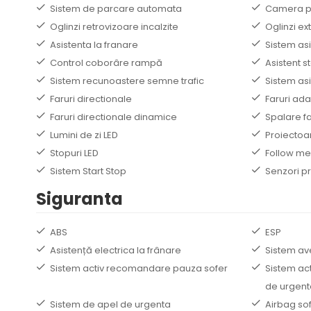
Sistem de parcare automata
Camera p
Oglinzi retrovizoare incalzite
Oglinzi ex
Asistenta la franare
Sistem asi
Control coborâre rampă
Asistent 
Sistem recunoastere semne trafic
Sistem asi
Faruri directionale
Faruri ada
Faruri directionale dinamice
Spalare fa
Lumini de zi LED
Proiectoa
Stopuri LED
Follow m
Sistem Start Stop
Senzori pr
Siguranta
ABS
ESP
Asistență electrica la frânare
Sistem av
Sistem activ recomandare pauza sofer
Sistem act
de urgent
Sistem de apel de urgenta
Airbag so