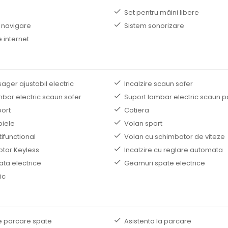
B
Set pentru mâini libere
 navigare
Sistem sonorizare
 internet
ger ajustabil electric
Incalzire scaun sofer
mbar electric scaun sofer
Suport lombar electric scaun 
ort
Cotiera
piele
Volan sport
ifunctional
Volan cu schimbator de viteze
otor Keyless
Incalzire cu reglare automata
ata electrice
Geamuri spate electrice
ic
e parcare spate
Asistenta la parcare