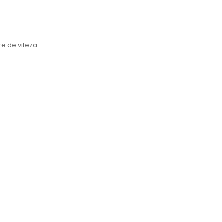
re de viteza
r