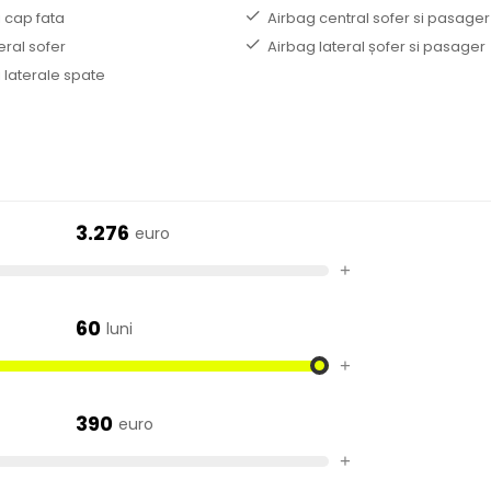
 cap fata
Airbag central sofer si pasager
eral sofer
Airbag lateral șofer si pasager
 laterale spate
3.276
euro
+
60
luni
+
390
euro
+