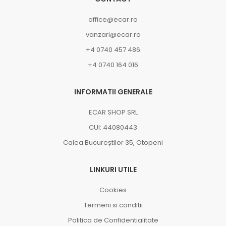
office@ecar.ro
vanzari@ecar.ro
+4 0740 457 486
+4 0740 164 016
INFORMATII GENERALE
ECAR SHOP SRL
CUI: 44080443
Calea Bucureștilor 35, Otopeni
LINKURI UTILE
Cookies
Termeni si conditii
Politica de Confidentialitate