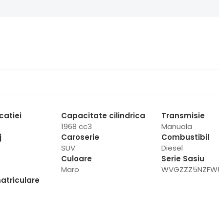
catiei
Capacitate cilindrica
Transmisie
1968 cc3
Manuala
j
Caroserie
Combustibil
SUV
Diesel
Culoare
Serie Sasiu
Maro
WVGZZZ5NZFW6
atriculare