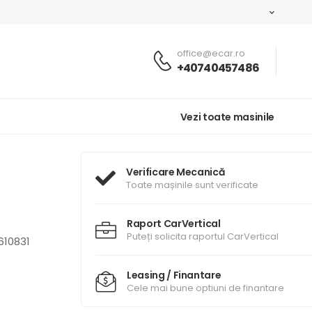
office@ecar.ro
+40740457486
Vezi toate masinile
Verificare Mecanică
Toate mașinile sunt verificate
Raport CarVertical
Puteți solicita raportul CarVertical
10831
Leasing / Finantare
Cele mai bune optiuni de finantare