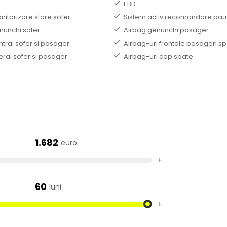
EBD
nitorizare stare sofer
Sistem activ recomandare pau
nunchi sofer
Airbag genunchi pasager
tral sofer si pasager
Airbag-uri frontale pasageri s
eral șofer si pasager
Airbag-uri cap spate
1.682
euro
+
60
luni
+