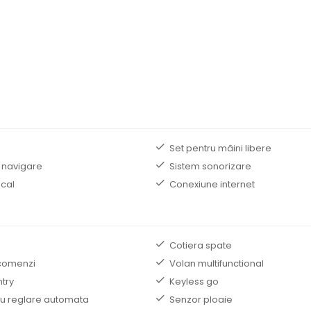
B
Set pentru mâini libere
 navigare
Sistem sonorizare
ocal
Conexiune internet
Cotiera spate
comenzi
Volan multifunctional
ntry
Keyless go
 cu reglare automata
Senzor ploaie