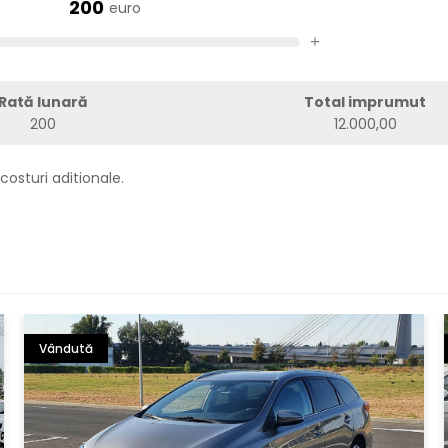
200
euro
+
Rată lunară
Total imprumut
200
12.000,00
costuri aditionale.
Vândută