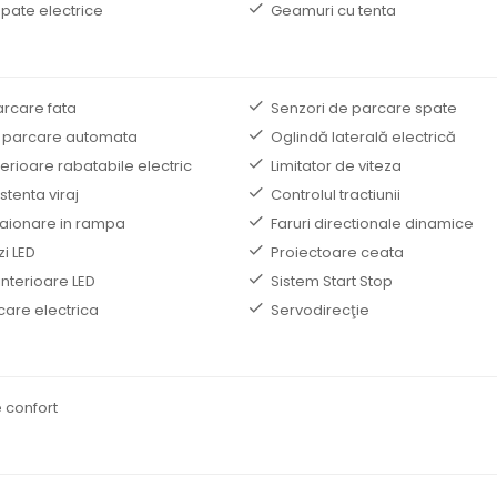
pate electrice
Geamuri cu tenta
arcare fata
Senzori de parcare spate
 parcare automata
Oglindă laterală electrică
terioare rabatabile electric
Limitator de viteza
stenta viraj
Controlul tractiunii
staionare in rampa
Faruri directionale dinamice
zi LED
Proiectoare ceata
interioare LED
Sistem Start Stop
care electrica
Servodirecţie
 confort