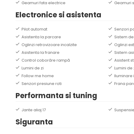
Geamuri fata electrice
Geamuri s
Electronice si asistenta
Pilot automat
Senzori p
Asistenta la parcare
Sistem de
Oglinzi retrovizoare incalzite
Oglinzi ex
Asistenta la franare
Sistem asi
Control coborâre rampă
Asistent 
Lumini de zi
Lumini de 
Follow me home
Iluminare 
Senzori presiune roti
Frana par
Performanta si tuning
Jante aliaj 17
Suspensie
Siguranta