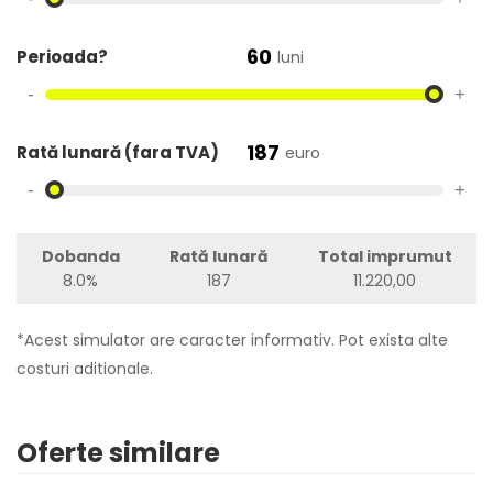
60
Perioada?
luni
-
+
187
Rată lunară (fara TVA)
euro
-
+
Dobanda
Rată lunară
Total imprumut
8.0%
187
11.220,00
*Acest simulator are caracter informativ. Pot exista alte
costuri aditionale.
Oferte similare