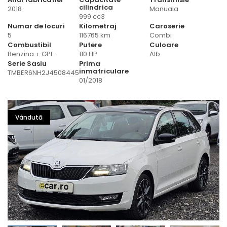
cilindrica
2018
Manuala
999 cc3
Numar de locuri
Kilometraj
Caroserie
5
116765 km
Combi
Combustibil
Putere
Culoare
Benzina + GPL
110 HP
Alb
Serie Sasiu
Prima
inmatriculare
TMBER6NH2J4508445
01/2018
Vândută