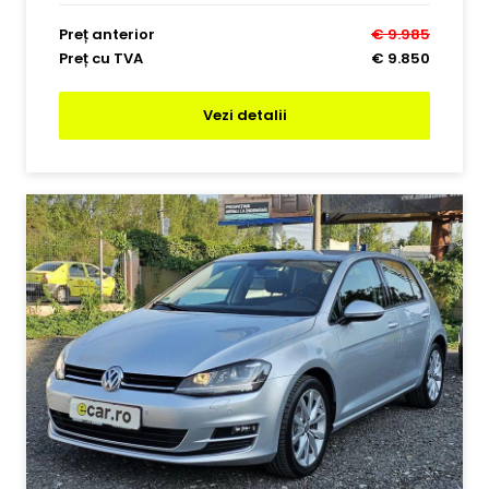
Preț anterior
€ 9.985
Preț cu TVA
€ 9.850
Vezi detalii