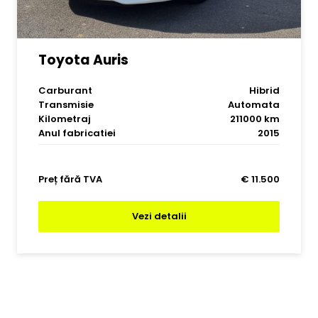
Toyota Auris
Carburant
Hibrid
Transmisie
Automata
Kilometraj
211000 km
Anul fabricatiei
2015
Preț fără TVA
€ 11.500
Vezi detalii