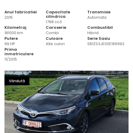
Anul fabricatiei
Capacitate
Transmisie
cilindrica
2015
Automata
1798 cc3
Kilometraj
Caroserie
Combustibil
181000 km
Combi
Hibrid
Putere
Culoare
Serie Sasiu
99 HP
Alte culori
SB1ZS3JE00E166992
Prima
inmatriculare
11/2015
Vândută