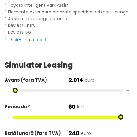
* Toyota Intelligent Park Assist
* Elemente exterioare cromate specifice echiparii Lounge
* Asistare faza lunga automat
* Keyless Entry
* Keyless Go
*
...
Citeste mai mult
Simulator Leasing
2.014
Avans (fara TVA)
euro
-
+
60
Perioada?
luni
-
+
240
Rată lunară (fara TVA)
euro