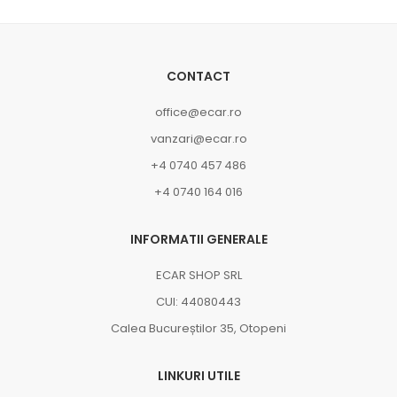
CONTACT
office@ecar.ro
vanzari@ecar.ro
+4 0740 457 486
+4 0740 164 016
INFORMATII GENERALE
ECAR SHOP SRL
CUI: 44080443
Calea Bucureștilor 35, Otopeni
LINKURI UTILE